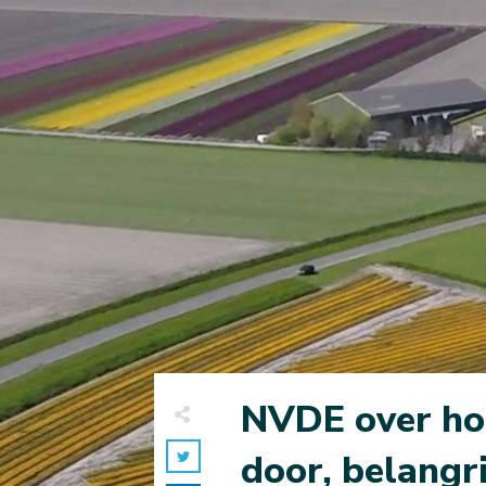
NVDE over hoo
door, belangr