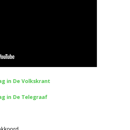
ag in De Volkskrant
ag in De Telegraaf
nakkoord