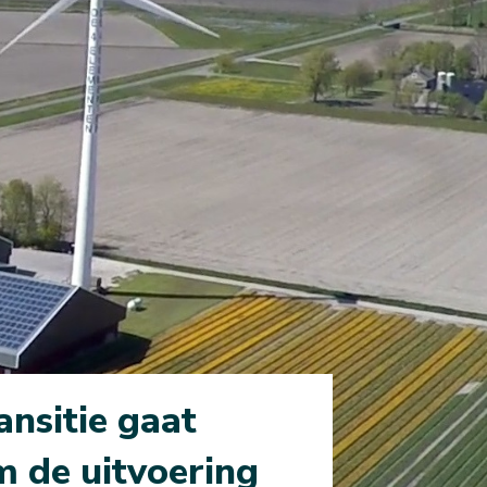
nsitie gaat
m de uitvoering