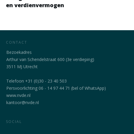
en verdienvermogen
CONTACT
Bezoekadres
Arthur van Schendelstraat 600 (3e verdieping)
3511 MJ Utrecht
Telefoon +31 (0)30 - 23 40 503
Persvoorlichting 06 - 14 97 44 71 (bel of WhatsApp)
www.nvde.nl
kantoor@nvde.nl
SOCIAL