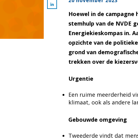
20 november 2023
Hoewel in de campagne h
stemhulp van de NVDE go
Energiekieskompas in. Aan
opzichte van de politiek
grond van demografische 
trekken over de kiezersv
Urgentie
Een ruime meerderheid vind
klimaat, ook als andere l
Gebouwde omgeving
Tweederde vindt dat mens