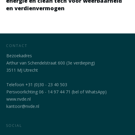
energie en clean tech voor weerbaarheid
en verdienvermogen
CONTACT
Bezoekadres
Arthur van Schendelstraat 600 (3e verdieping)
3511 MJ Utrecht
Telefoon +31 (0)30 - 23 40 503
Persvoorlichting 06 - 14 97 44 71 (bel of WhatsApp)
www.nvde.nl
kantoor@nvde.nl
SOCIAL