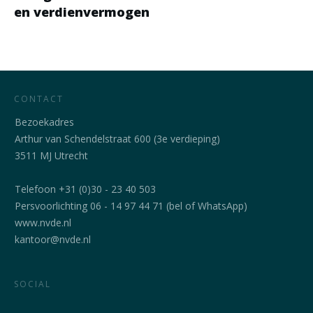
en verdienvermogen
CONTACT
Bezoekadres
Arthur van Schendelstraat 600 (3e verdieping)
3511 MJ Utrecht
Telefoon +31 (0)30 - 23 40 503
Persvoorlichting 06 - 14 97 44 71 (bel of WhatsApp)
www.nvde.nl
kantoor@nvde.nl
SOCIAL