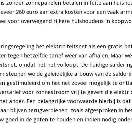
s zonder zonnepanelen betalen in feite aan huisho
geveer 260 euro aan extra kosten voor een vaak ar
eel voor overwegend rijkere huishoudens in koopwo
ingsregeling het elektriciteitsnet als een gratis ba
er tegen hetzelfde tarief weer van afhalen. Maar w
eitsnet, omdat het net volloopt. De huidige salderin
erom steunen we de geleidelijke afbouw van de salder
 gestimuleerd om het net zoveel mogelijk te ontlas
ertarief voor zonnestroom vrij te geven: die elektr
t ander. Een belangrijke voorwaarde hierbij is dat
jaar blijven terugverdienen, zoals afgesproken in h
uw goed in de gaten te houden en indien nodig onderw