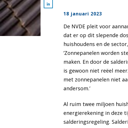
18 januari 2023
De NVDE pleit voor aannam
dat er op dit slepende do
huishoudens en de sector,
‘Zonnepanelen worden ste
maken. En door de salderin
is gewoon niet reëel meer
met zonnepanelen niet aa
andersom.’
Al ruim twee miljoen hui
energierekening in deze t
salderingsregeling. Salde