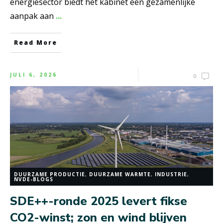
energiesector biedt het kabinet een gezamenlijke
aanpak aan
...
Read More
JULI 6, 2026
0
DUURZAME PRODUCTIE
,
DUURZAME WARMTE
,
INDUSTRIE
,
NVDE-BLOGS
SDE++-ronde 2025 levert fikse
CO2-winst; zon en wind blijven