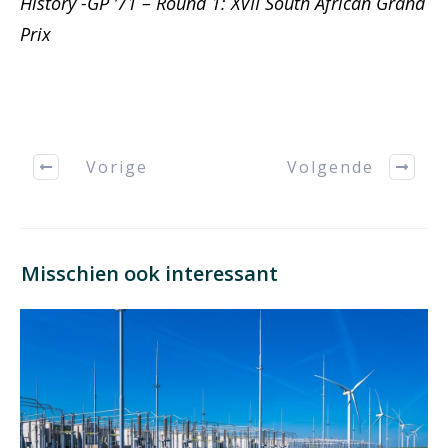
History -GP ’71 – Round 1: XVII South African Grand
Prix
Vorige
Volgende
Misschien ook interessant