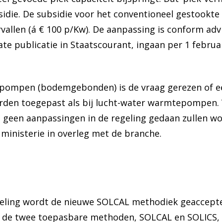
sidie. De subsidie voor het conventioneel gestookte
rvallen (á € 100 p/Kw). De aanpassing is conform adv
te publicatie in Staatscourant, ingaan per 1 februar
ompen (bodemgebonden) is de vraag gerezen of een 
rden toegepast als bij lucht-water warmtepompen. 
een aanpassingen in de regeling gedaan zullen word
ministerie in overleg met de branche.
geling wordt de nieuwe SOLCAL methodiek geaccepte
 de twee toepasbare methoden, SOLCAL en SOLICS, 