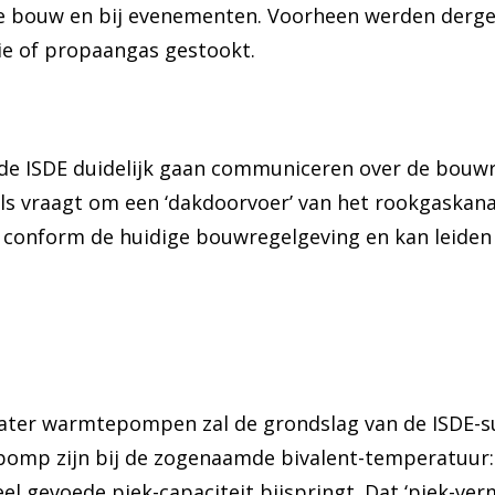
e bouw en bij evenementen. Voorheen werden dergel
ie of propaangas gestookt.
de ISDE duidelijk gaan communiceren over de bouwre
els vraagt om een ‘dakdoorvoer’ van het rookgaskanaa
t conform de huidige bouwregelgeving en kan leiden 
water warmtepompen zal de grondslag van de ISDE-
omp zijn bij de zogenaamde bivalent-temperatuur
l gevoede piek-capaciteit bijspringt. Dat ‘piek-ver