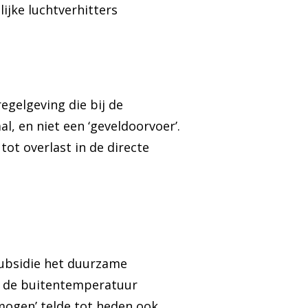
ijke luchtverhitters
gelgeving die bij de
l, en niet een ‘geveldoorvoer’.
tot overlast in de directe
subsidie het duurzame
: de buitentemperatuur
mogen’ telde tot heden ook