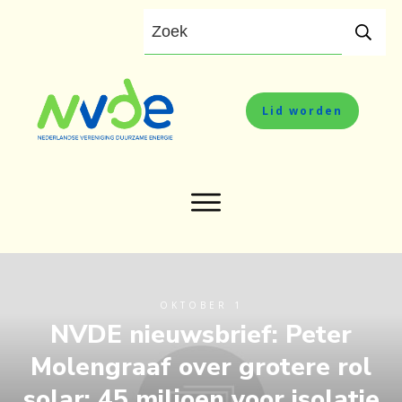
Lid worden
OKTOBER 1
NVDE nieuwsbrief: Peter
Molengraaf over grotere rol
solar; 45 miljoen voor isolatie