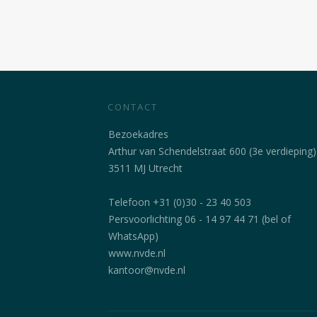
CONTACT
Bezoekadres
Arthur van Schendelstraat 600 (3e verdieping)
3511 MJ Utrecht
Telefoon +31 (0)30 - 23 40 503
Persvoorlichting 06 - 14 97 44 71 (bel of
WhatsApp)
www.nvde.nl
kantoor@nvde.nl