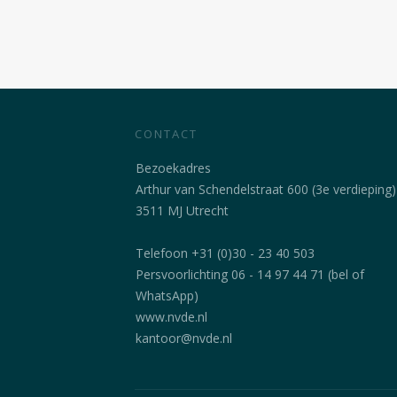
CONTACT
Bezoekadres
Arthur van Schendelstraat 600 (3e verdieping)
3511 MJ Utrecht
Telefoon +31 (0)30 - 23 40 503
Persvoorlichting 06 - 14 97 44 71 (bel of
WhatsApp)
www.nvde.nl
kantoor@nvde.nl