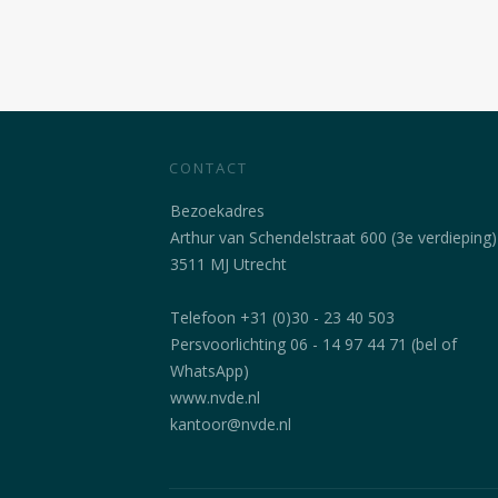
CONTACT
Bezoekadres
Arthur van Schendelstraat 600 (3e verdieping)
3511 MJ Utrecht
Telefoon +31 (0)30 - 23 40 503
Persvoorlichting 06 - 14 97 44 71 (bel of
WhatsApp)
www.nvde.nl
kantoor@nvde.nl