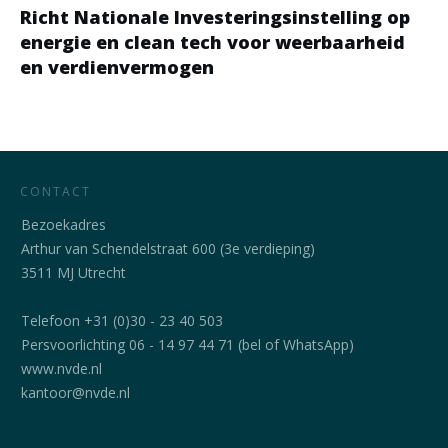
Richt Nationale Investeringsinstelling op
energie en clean tech voor weerbaarheid
en verdienvermogen
CONTACT
Bezoekadres
Arthur van Schendelstraat 600 (3e verdieping)
3511 MJ Utrecht
Telefoon +31 (0)30 - 23 40 503
Persvoorlichting 06 - 14 97 44 71 (bel of WhatsApp)
www.nvde.nl
kantoor@nvde.nl