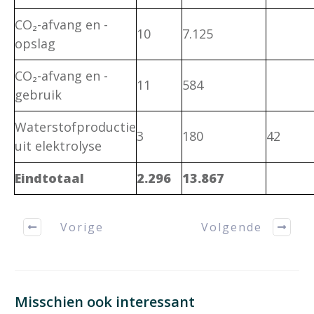
CO₂-afvang en -
10
7.125
opslag
CO₂-afvang en -
11
584
gebruik
Waterstofproductie
3
180
42
uit elektrolyse
Eindtotaal
2.296
13.867
Vorige
Volgende
Misschien ook interessant