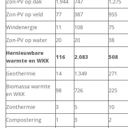
Zon-PV op dak
1.944
747
1.275
Zon-PV op veld
77
387
955
Windenergie
11
108
75
Zon-PV op water
20
20
38
Hernieuwbare
116
2.083
508
warmte en WKK
Geothermie
14
1.349
271
Biomassa warmte
98
726
225
en WKK
Zonthermie
3
5
10
Compostering
1
3
2