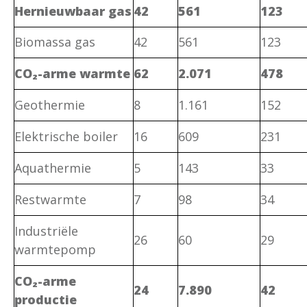
Hernieuwbaar gas
42
561
123
Biomassa gas
42
561
123
CO₂-arme warmte
62
2.071
478
Geothermie
8
1.161
152
Elektrische boiler
16
609
231
Aquathermie
5
143
33
Restwarmte
7
98
34
Industriële
26
60
29
warmtepomp
CO₂-arme
24
7.890
42
productie