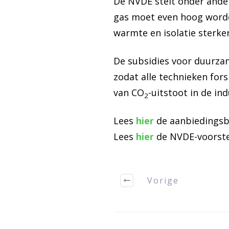
De NVDE stelt onder ande
gas moet even hoog worden
warmte en isolatie sterker
De subsidies voor duurza
zodat alle technieken for
van CO
-uitstoot in de ind
2
Lees
hier
de aanbiedingsbr
Lees
hier
de NVDE-voorste
Vorige