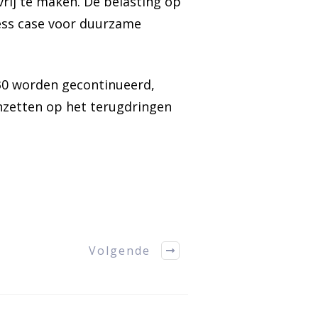
ij te maken. De belasting op
ness case voor duurzame
30 worden gecontinueerd,
nzetten op het terugdringen
Volgende