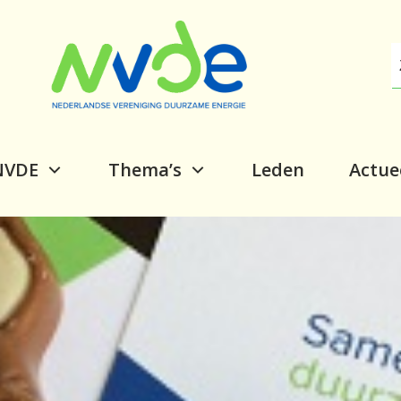
NVDE
Thema’s
Leden
Actue