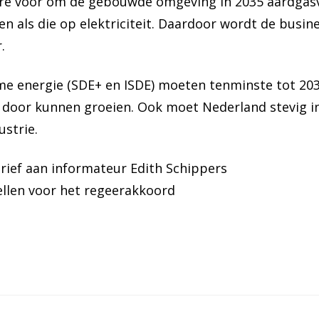
re voor om de gebouwde omgeving in 2035 aardgasvr
 als die op elektriciteit. Daardoor wordt de busi
.
me energie (SDE+ en ISDE) moeten tenminste tot 20
s door kunnen groeien. Ook moet Nederland stevig i
ustrie.
ief aan informateur Edith Schippers
llen voor het regeerakkoord