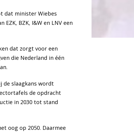
ot dat minister Wiebes
an EZK, BZK, I&W en LNV een
ken dat zorgt voor een
ven die Nederland in één
an.
ij de slaagkans wordt
sectortafels de opdracht
ctie in 2030 tot stand
 het oog op 2050. Daarmee