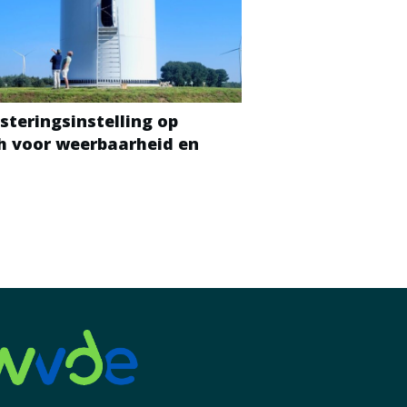
steringsinstelling op
ch voor weerbaarheid en