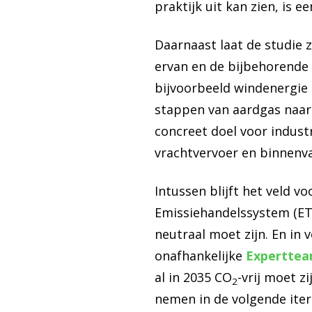
praktijk uit kan zien, is 
Daarnaast laat de studie z
ervan en de bijbehorende 
bijvoorbeeld windenergie o
stappen van aardgas naar
concreet doel voor industr
vrachtvervoer en binnenva
Intussen blijft het veld v
Emissiehandelssystem (ETS
neutraal moet zijn. En i
onafhankelijke
Experttea
al in 2035 CO
-vrij moet z
2
nemen in de volgende itera