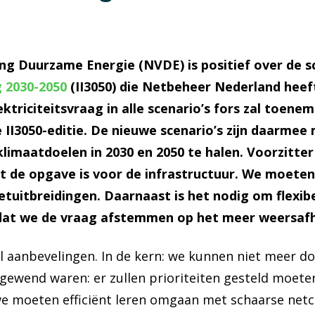
g Duurzame Energie (NVDE) is positief over de s
g 2030-2050
(II3050) die Netbeheer Nederland heeft
ktriciteitsvraag in alle scenario’s fors zal toen
II3050-editie. De nieuwe scenario’s zijn daarmee 
limaatdoelen in 2030 en 2050 te halen. Voorzitter
ot de opgave is voor de infrastructuur. We moeten
etuitbreidingen. Daarnaast is het nodig om flexi
zodat we de vraag afstemmen op het meer weersaf
l aanbevelingen. In de kern: we kunnen niet meer d
ewend waren: er zullen prioriteiten gesteld moeten
e moeten efficiënt leren omgaan met schaarse netca