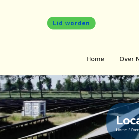
Lid worden
Home
Over 
Loc
Home
/
Eve