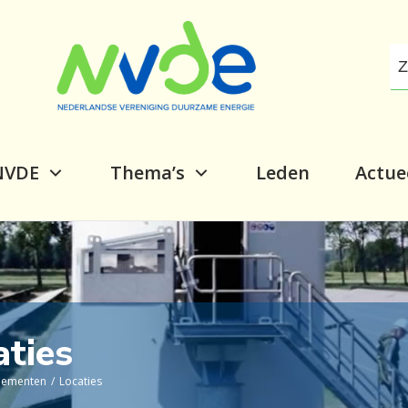
NVDE
Thema’s
Leden
Actue
aties
nementen
/
Locaties