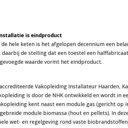
installatie is eindproduct
n de hele keten is het afgelopen decennium een bel
aarbij de stelling dat een toestel een halffabricaat 
oegevoegde waarde vormt het eindproduct.
eaccrediteerde Vakopleiding Installateur Haarden, K
akopleiding is door de NHK ontwikkeld en wordt in ee
kopleiding kent naast een module gas (gericht op i
tgebreide module biomassa (hout en pellets). In de
uele wet- en regelgeving rond vaste biobrandstoffen