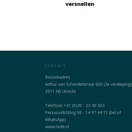
versnellen
CONTACT
Bezoekadres
Arthur van Schendelstraat 600 (3e verdieping)
3511 MJ Utrecht
Telefoon +31 (0)30 - 23 40 503
Persvoorlichting 06 - 14 97 44 71 (bel of
WhatsApp)
www.nvde.nl