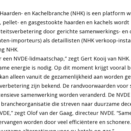
Haarden- en Kachelbranche (NHK) is een platform w
t-, pellet- en gasgestookte haarden en kachels word
liteitsverbetering door gerichte samenwerkings- en
ten-importeurs) als detaillisten (NHK verkoop-insta
ing NHK.
 een NVDE-lidmaatschap,” zegt Gert Kooij van NHK.
me energie is nodig. Op dit moment krijgt vooral 
 kan alleen vanuit de gezamenlijkheid aan worden g
tsverbetering zijn bekend. De randvoorwaarden voor
ntensieve samenwerking worden veranderd. De NVDE 
lle brancheorganisatie die streven naar duurzame d
VDE,” zegt Olof van der Gaag, directeur NVDE. “Sa
vervangen worden door veel efficiëntere en schonere