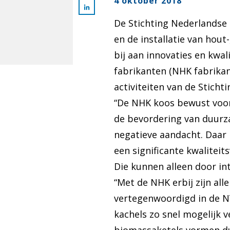
4 oktober 2018
De Stichting Nederlandse 
en de installatie van hou
bij aan innovaties en kwa
fabrikanten (NHK fabrikan
activiteiten van de Sticht
“De NHK koos bewust voor
de bevordering van duurza
negatieve aandacht. Daar
een significante kwalitei
Die kunnen alleen door i
“Met de NHK erbij zijn a
vertegenwoordigd in de N
kachels zo snel mogelijk 