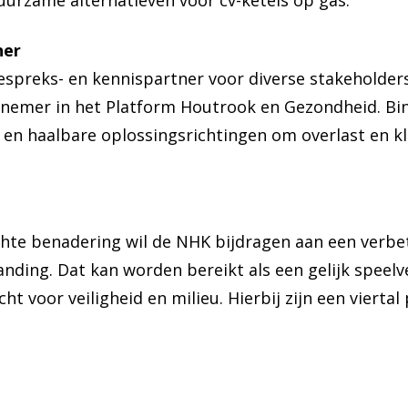
urzame alternatieven voor cv-ketels op gas.”
ner
spreks- en kennispartner voor diverse stakeholder
lnemer in het Platform Houtrook en Gezondheid. Bi
en haalbare oplossingsrichtingen om overlast en k
chte benadering wil de NHK bijdragen aan een verbe
nding. Dat kan worden bereikt als een gelijk speelve
 voor veiligheid en milieu. Hierbij zijn een viertal 