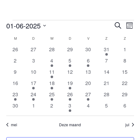
Evenementen
01-06-2025
Evenem
Ev
Zoeken
Maan
we
Selecteer
Zoeken
Kalender
M
MAANDAG
D
DINSDAG
W
WOENSDAG
D
DONDERDAG
V
VRIJDAG
Z
ZATERDAG
Z
ZONDA
een
nav
en
0
0
0
0
0
1
0
van
26
27
28
29
30
31
1
datum.
weerge
evenementen
evenementen
evenementen
evenementen
evenementen
evenement
evenem
Evenementen
0
0
1
3
1
0
0
2
3
4
5
6
7
8
navigat
evenementen
evenementen
evenement
evenementen
evenement
evenementen
evenem
0
0
1
0
0
0
0
9
10
11
12
13
14
15
evenementen
evenementen
evenement
evenementen
evenementen
evenementen
evenem
0
1
2
4
0
0
0
16
17
18
19
20
21
22
evenementen
evenement
evenementen
evenementen
evenementen
evenementen
evenem
1
2
1
1
1
0
0
23
24
25
26
27
28
29
evenement
evenementen
evenement
evenement
evenement
evenementen
evenem
0
0
0
1
0
0
0
30
1
2
3
4
5
6
evenementen
evenementen
evenementen
evenement
evenementen
evenementen
evenem
mei
Deze maand
jul