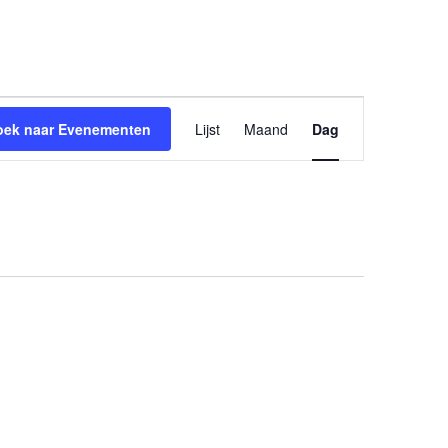
Evenement
oek naar Evenementen
Lijst
Maand
Dag
weergaven
navigatie