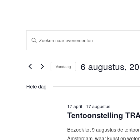
Evenementen
Evenementen
Vul
Zoeken
een
in
keyword
en
6
in.
6 augustus, 2
Vandaag
weergeven
Zoek
augustus,
Selecteer
voor
navigatie
een
Hele dag
Evenementen
2026
datum.
met
keyword.
17 april
-
17 augustus
Tentoonstelling TRAN
Bezoek tot 9 augustus de tentoon
Amsterdam, waar kunst en wetensc