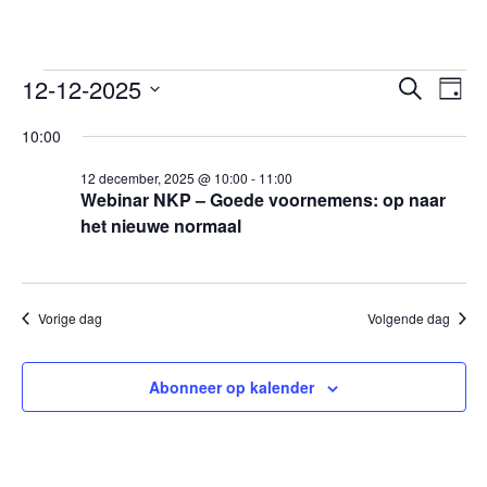
Evenementen
12-12-2025
Evenem
Ev
Zoeken
Dag
we
Selecteer
in
Zoeken
10:00
een
nav
en
12
datum.
12 december, 2025 @ 10:00
-
11:00
weerge
december,
Webinar NKP – Goede voornemens: op naar
het nieuwe normaal
navigat
2025
Vorige dag
Volgende dag
Abonneer op kalender