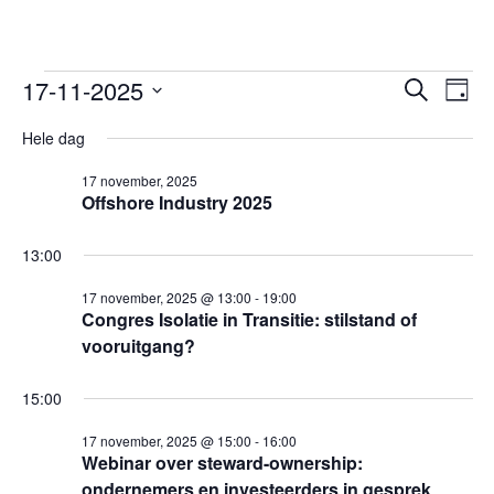
Evenementen
17-11-2025
Evenem
Ev
Zoeken
Dag
we
Selecteer
in
Zoeken
Hele dag
een
nav
en
17
datum.
17 november, 2025
weerge
november,
Offshore Industry 2025
navigat
2025
13:00
17 november, 2025 @ 13:00
-
19:00
Congres Isolatie in Transitie: stilstand of
vooruitgang?
15:00
17 november, 2025 @ 15:00
-
16:00
Webinar over steward-ownership:
ondernemers en investeerders in gesprek