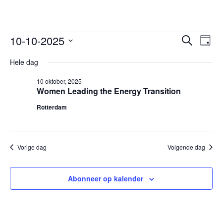
Evenementen
10-10-2025
Evenem
Ev
Zoeken
Dag
we
Selecteer
in
Zoeken
Hele dag
een
nav
en
10
datum.
10 oktober, 2025
weerge
oktober,
Women Leading the Energy Transition
navigat
2025
Rotterdam
Vorige dag
Volgende dag
Abonneer op kalender